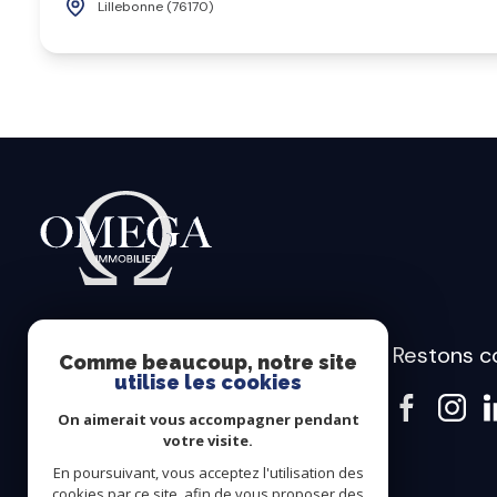
Lillebonne (76170)
Restons c
Omega Immobilier
Comme beaucoup, notre site
utilise les cookies
02 78 93 04 86
On aimerait vous accompagner pendant
lehavre@omegaimmobilier.com
votre visite.
105 QUAI GEORGE V
En poursuivant, vous acceptez l'utilisation des
76600 LE HAVRE
cookies par ce site, afin de vous proposer des