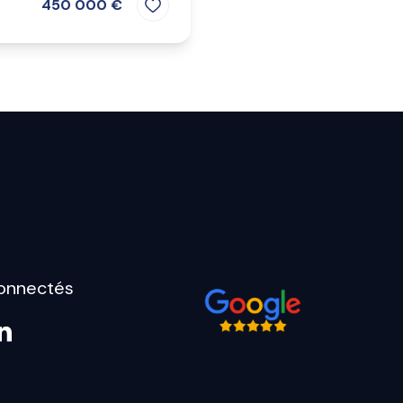
450 000 €
onnectés