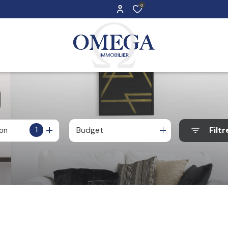
0
1
Budget
Filtr
ion