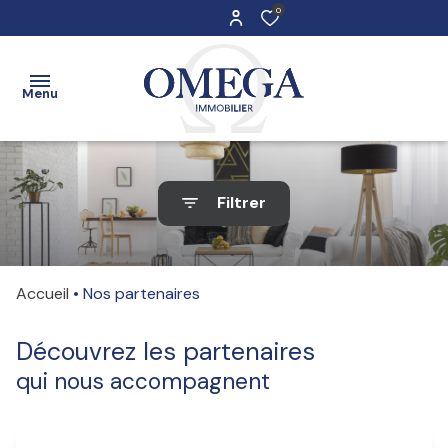
0
Menu
Accueil
Filtrer
Ventes
Maisons
Maisons
Locations
Appartements
Appartements
Accueil
Nos partenaires
Estimation
Immeubles
Stationnements
Découvrez les partenaires
Contact
qui nous accompagnent
Terrains
Immobilier
professionnel
Immobilier