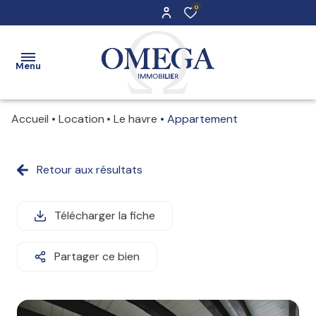
0
Menu
Accueil
Location
Le havre
Appartement
Accueil
Ventes
Retour aux résultats
Maisons
Maisons
Locations
Appartements
Appartements
Télécharger la fiche
Estimation
Immeubles
Stationnements
Contact
Partager ce bien
Terrains
Immobilier
professionnel
Immobilier