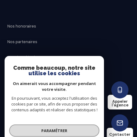
Nos honoraires
Nos partenaires
Mentions légales
Comme beaucoup, notre site
utilise les cookies
Admin
On aimerait vous accompagner pendant
Politique RGPD
votre visite.
En poursuivant, vous acceptez l'utilisation des
Appeler
cookies par ce site, afin de vous proposer des
Cookies
l'agence
contenus adaptés et réaliser des statistiques !
© 2026 | Tous droits réservés
PARAMÉTRER
Contacter