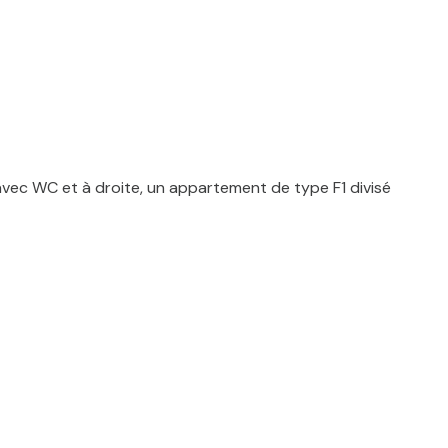
vec WC et à droite, un appartement de type F1 divisé
 donnant accès au deuxième étage une grande pièce.