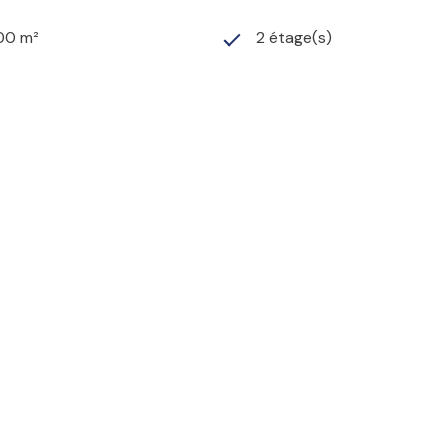
100 m²
2 étage(s)