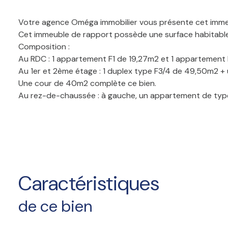
Votre agence Oméga immobilier vous présente cet immeub
Cet immeuble de rapport possède une surface habitable 
Composition :
Au RDC : 1 appartement F1 de 19,27m2 et 1 appartement 
Au 1er et 2ème étage : 1 duplex type F3/4 de 49,50m2 +
Une cour de 40m2 complète ce bien.
Au rez-de-chaussée : à gauche, un appartement de type 
en cuisine, salon, salle de douche avec WC ;
Au 1er étage : un appartement de type F3 divisé en cuis
L'immeuble est 100 % libre
Total loyers potentiels : 18 900,00€
Points forts :
Emplacement stratégique : commerces et transports à 
Caractéristiques
Idéal Déficit foncier.
Contactez-nous dès maintenant pour plus d’informations 
de ce bien