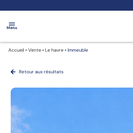
Menu
Accueil
Vente
Le havre
Immeuble
Accueil
Ventes
Retour aux résultats
Maisons
Maisons
Locations
Appartements
Appartements
Estimation
Immeubles
Stationnements
Contact
Terrains
Immobilier
professionnel
Immobilier