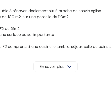
le à rénover idéalement situé proche de sanvic église.
de 100 m2, sur une parcelle de 110m2.
F2 de 31m2.
 une surface au sol importante
F2 comprenant une cuisine, chambre, séjour, salle de bains a
ine, WC, salle de douche, séjour-salon, chambre, un escalier
En savoir plus
proximité
et organiser une visite !