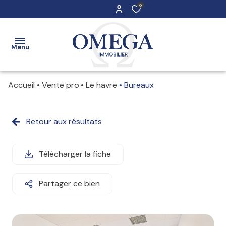
0
Menu
Accueil
Vente pro
Le havre
Bureaux
Accueil
Ventes
Retour aux résultats
Maisons
Maisons
Locations
Appartements
Appartements
Télécharger la fiche
Estimation
Immeubles
Stationnements
Contact
Partager ce bien
Terrains
Immobilier
professionnel
Immobilier