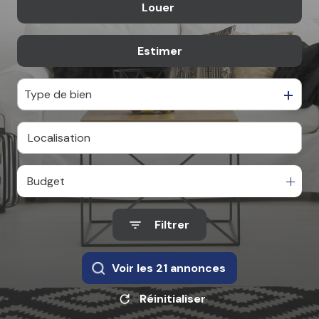
professionnel
Louer
De l'ancien
Autres
De l'immo pro
Estimer
à l'année
De l'immo pro
Type de bien
Budget
Filtrer
Voir les
21
annonces
Réinitialiser