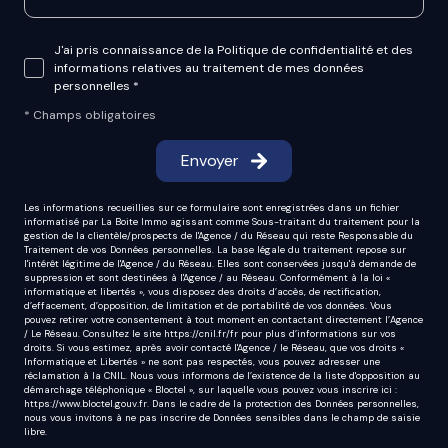
J'ai pris connaissance de la Politique de confidentialité et des
informations relatives au traitement de mes données
personnelles *
* Champs obligatoires
Envoyer
Les informations recueillies sur ce formulaire sont enregistrées dans un fichier
informatisé par La Boite Immo agissant comme Sous-traitant du traitement pour la
gestion de la clientèle/prospects de l'Agence / du Réseau qui reste Responsable du
Traitement de vos Données personnelles. La base légale du traitement repose sur
l'intérêt légitime de l'Agence / du Réseau. Elles sont conservées jusqu'à demande de
suppression et sont destinées à l'Agence / au Réseau. Conformément à la loi «
informatique et libertés », vous disposez des droits d’accès, de rectification,
d’effacement, d’opposition, de limitation et de portabilité de vos données. Vous
pouvez retirer votre consentement à tout moment en contactant directement l’Agence
/ Le Réseau. Consultez le site
https://cnil.fr/fr
pour plus d’informations sur vos
droits. Si vous estimez, après avoir contacté l'Agence / le Réseau, que vos droits «
Informatique et Libertés » ne sont pas respectés, vous pouvez adresser une
réclamation à la CNIL. Nous vous informons de l’existence de la liste d'opposition au
démarchage téléphonique « Bloctel », sur laquelle vous pouvez vous inscrire ici :
https://www.bloctel.gouv.fr
. Dans le cadre de la protection des Données personnelles,
nous vous invitons à ne pas inscrire de Données sensibles dans le champ de saisie
libre.